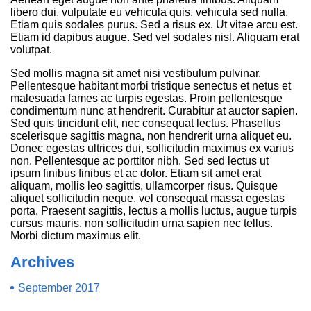
libero dui, vulputate eu vehicula quis, vehicula sed nulla.
Etiam quis sodales purus. Sed a risus ex. Ut vitae arcu est.
Etiam id dapibus augue. Sed vel sodales nisl. Aliquam erat
volutpat.
Sed mollis magna sit amet nisi vestibulum pulvinar.
Pellentesque habitant morbi tristique senectus et netus et
malesuada fames ac turpis egestas. Proin pellentesque
condimentum nunc at hendrerit. Curabitur at auctor sapien.
Sed quis tincidunt elit, nec consequat lectus. Phasellus
scelerisque sagittis magna, non hendrerit urna aliquet eu.
Donec egestas ultrices dui, sollicitudin maximus ex varius
non. Pellentesque ac porttitor nibh. Sed sed lectus ut
ipsum finibus finibus et ac dolor. Etiam sit amet erat
aliquam, mollis leo sagittis, ullamcorper risus. Quisque
aliquet sollicitudin neque, vel consequat massa egestas
porta. Praesent sagittis, lectus a mollis luctus, augue turpis
cursus mauris, non sollicitudin urna sapien nec tellus.
Morbi dictum maximus elit.
Archives
September 2017